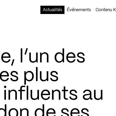
Actualités
Événements
Contenu Ko
, l’un des
les plus
influents au
don de ses