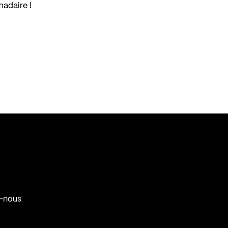
madaire !
-nous