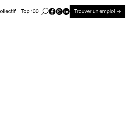
Ouvrir la barre de recherche
Page Facebook de Kollectif
Page Instagram de Kollectif
Page Linkedin de Kollectif
Trouver un emploi
llectif
Top 100