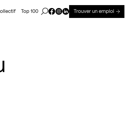
Ouvrir la barre de recherche
Page Facebook de Kollectif
Page Instagram de Kollectif
Page Linkedin de Kollectif
Trouver un emploi
llectif
Top 100
u