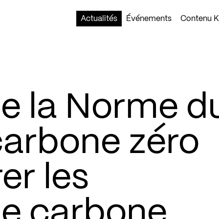
Actualités
Événements
Contenu Ko
de la Norme d
carbone zéro
er les
de carbone