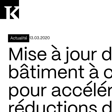
Aller à la page d'accueil
Logo Kollectif
13.03.2020
Actualité
Mise à jour 
bâtiment à 
pour accélér
réductions 