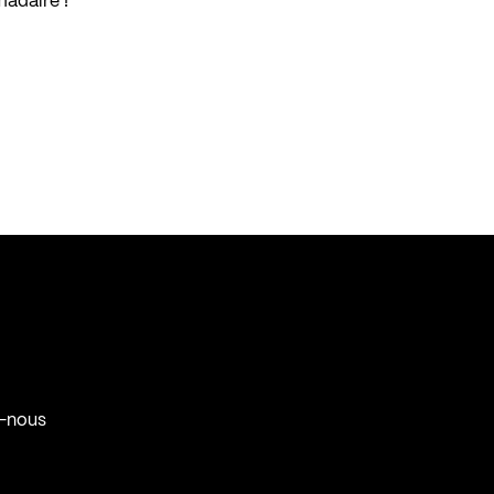
madaire !
-nous