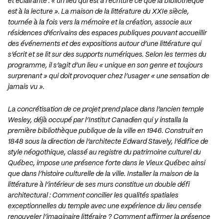
et éclairante : « un lieu qui est à l’écriture ce que la bibliothèque
est à la lecture ». La maison de la littérature du XXIe siècle,
tournée à la fois vers la mémoire et la création, associe aux
résidences d’écrivains des espaces publiques pouvant accueillir
des événements et des expositions autour d’une littérature qui
s’écrit et se lit sur des supports numériques. Selon les termes du
programme, il s’agit d’un lieu « unique en son genre et toujours
surprenant » qui doit provoquer chez l’usager « une sensation de
jamais vu ».
La concrétisation de ce projet prend place dans l’ancien temple
Wesley, déjà occupé par l’Institut Canadien qui y installa la
première bibliothèque publique de la ville en 1946. Construit en
1848 sous la direction de l’architecte Edward Stavely, l’édifice de
style néogothique, classé au registre du patrimoine culturel du
Québec, impose une présence forte dans le Vieux Québec ainsi
que dans l’histoire culturelle de la ville. Installer la maison de la
littérature à l’intérieur de ses murs constitue un double défi
architectural : Comment concilier les qualités spatiales
exceptionnelles du temple avec une expérience du lieu censée
renouveler l’imaginaire littéraire ? Comment affirmer la présence