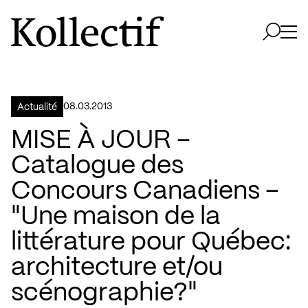
Aller à la page d'accueil
Logo Kollectif
Ouvri
Ouvrir 
08.03.2013
Actualité
MISE À JOUR –
Catalogue des
Concours Canadiens –
"Une maison de la
littérature pour Québec:
architecture et/ou
scénographie?"