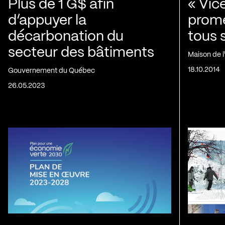
Plus de 1 G$ afin
« Vic
d’appuyer la
prom
décarbonation du
tous 
secteur des bâtiments
Maison de 
18.10.2014
Gouvernement du Québec
26.05.2023