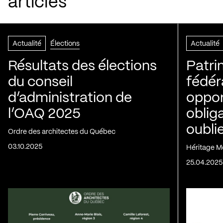
articles
Actualité
Élections
Actualité
Résultats des élections
Patri
du conseil
fédér
d’administration de
oppor
l’OAQ 2025
oblig
oubli
Ordre des architectes du Québec
03.10.2025
Héritage M
25.04.2025