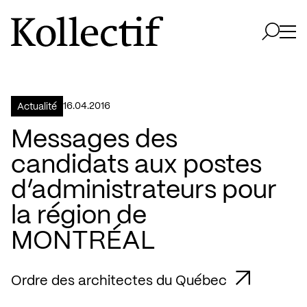
Aller à la page d'accueil
Logo Kollectif
Ouvri
Ouvrir 
16.04.2016
Actualité
Messages des
candidats aux postes
d’administrateurs pour
la région de
MONTRÉAL
Ordre des architectes du Québec