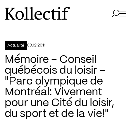
Aller à la page d'accueil
Logo Kollectif
Ouvri
Ouvrir 
09.12.2011
Actualité
Mémoire – Conseil
québécois du loisir –
"Parc olympique de
Montréal: Vivement
pour une Cité du loisir,
du sport et de la vie!"