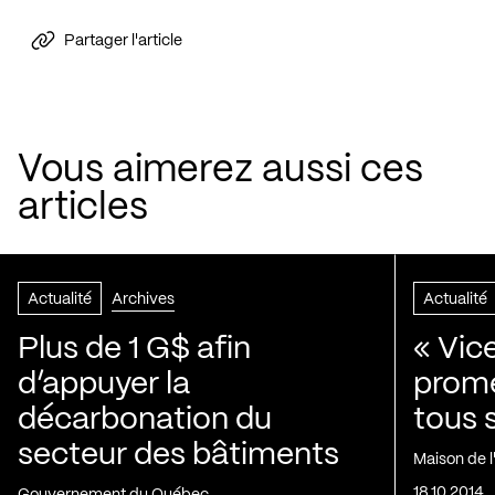
Partager l'article
Vous aimerez aussi ces
articles
Actualité
Archives
Actualité
Plus de 1 G$ afin
« Vic
d’appuyer la
prom
décarbonation du
tous 
secteur des bâtiments
Maison de 
18.10.2014