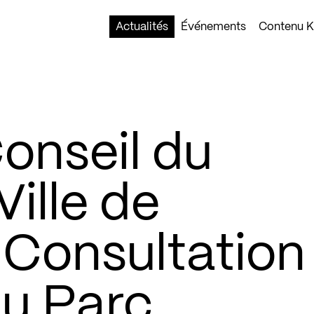
Actualités
Événements
Contenu Ko
onseil du
Ville de
"Consultation
du Parc