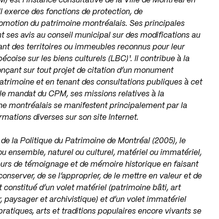
 est l’instance consultative de la Ville de Montréal en
Il exerce des fonctions de protection, de
omotion du patrimoine montréalais. Ses principales
t ses avis au conseil municipal sur des modifications au
ant des territoires ou immeubles reconnus pour leur
coise sur les biens culturels (LBC)¹. Il contribue à la
nçant sur tout projet de citation d’un monument
 patrimoine et en tenant des consultations publiques à cet
le mandat du CPM, ses missions relatives à la
ne montréalais se manifestent principalement par la
rmations diverses sur son site Internet.
tu de la Politique du Patrimoine de Montréal (2005), le
u ensemble, naturel ou culturel, matériel ou immatériel,
leurs de témoignage et de mémoire historique en faisant
 conserver, de se l’approprier, de le mettre en valeur et de
t constitué d’un volet matériel (patrimoine bâti, art
, paysager et archivistique) et d’un volet immatériel
pratiques, arts et traditions populaires encore vivants se