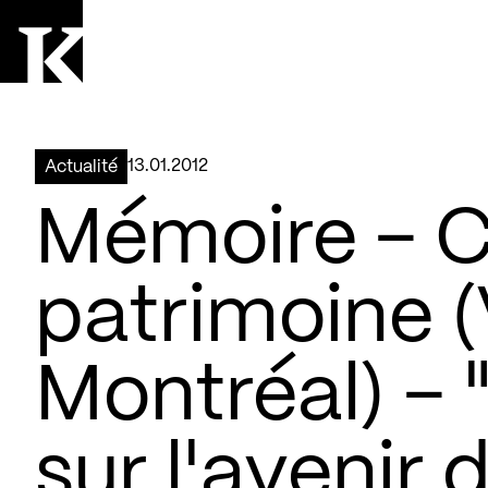
Aller à la page d'accueil
Logo Kollectif
13.01.2012
Actualité
Mémoire – C
patrimoine (
Montréal) – 
sur l'avenir 