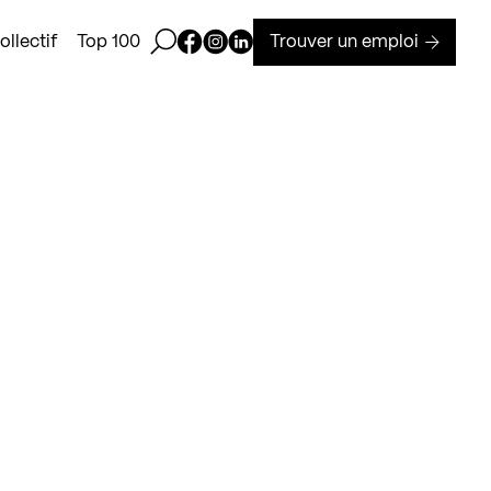
Ouvrir la barre de recherche
Page Facebook de Kollectif
Page Instagram de Kollectif
Page Linkedin de Kollectif
Trouver un emploi
llectif
Top 100