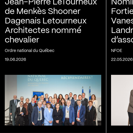
Jean-Pierre LeTourneux
Nomin
de Menkès Shooner
Forti
Dagenais Letourneux
Vanes
Architectes nommé
Landry
chevalier
d’ass
Ordre national du Québec
NFOE
19.06.2026
22.05.2026