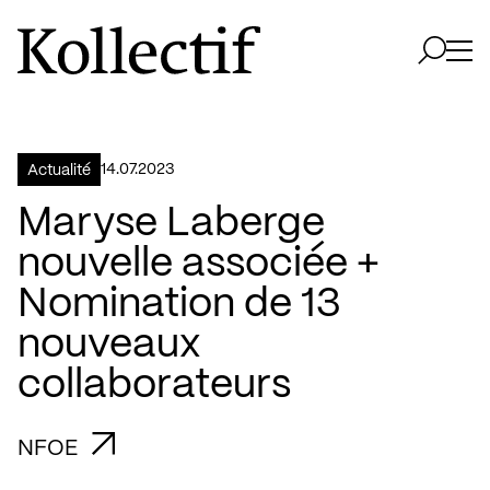
Aller à la page d'accueil
Logo Kollectif
Ouvri
Ouvrir 
14.07.2023
Actualité
Maryse Laberge
nouvelle associée +
Nomination de 13
nouveaux
collaborateurs
NFOE