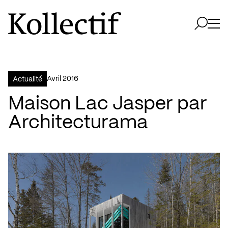
Aller à la page d'accueil
Logo Kollectif
Ouvri
Ouvrir 
avril 2016
Actualité
Maison Lac Jasper par
Architecturama