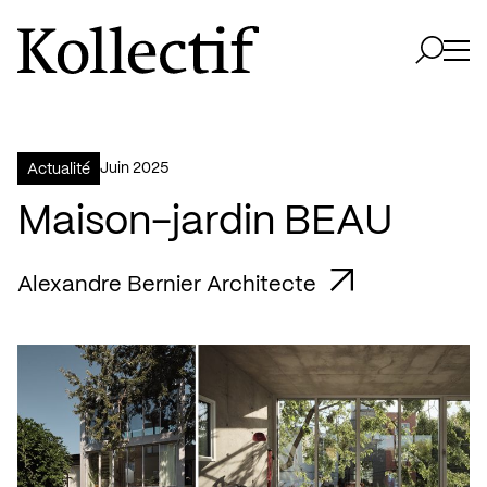
Aller à la page d'accueil
Logo Kollectif
Ouvri
Ouvrir 
juin 2025
Actualité
Maison-jardin BEAU
Alexandre Bernier Architecte