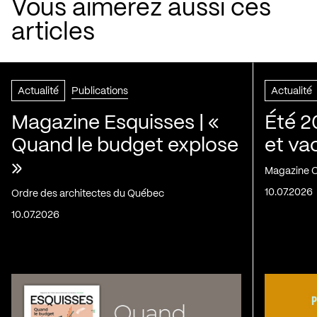
Vous aimerez aussi ces
articles
Actualité
Publications
Actualité
Magazine Esquisses | «
Été 2
Quand le budget explose
et va
»
Magazine C
10.07.2026
Ordre des architectes du Québec
10.07.2026