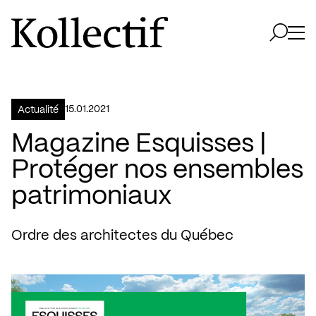
Aller à la page d'accueil
Logo Kollectif
Ouvri
Ouvrir 
15.01.2021
Actualité
Magazine Esquisses |
Protéger nos ensembles
patrimoniaux
Ordre des architectes du Québec