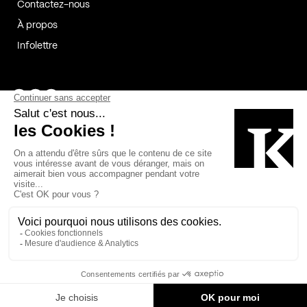
Contactez-nous
À propos
Infolettre
Page Facebook de Kollectif
Page Instagram de Kollectif
Page Linkedin de Kollectif
Partenaires
Commanditaires
Fabelta_syst_BLAN
Bâtiment-Durable-Québec-1
Esquisses-1
IRAC-1
Contech-2
OC-2
MP-1
v2com-1
©2026 Kollectif. Tous droits réservés.
Crédits
Légal
Cookies