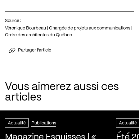
Source :
Véronique Bourbeau | Chargée de projets aux communications |
Ordre des architectes du Québec
Partager l'article
Vous aimerez aussi ces
articles
Actualité
Publications
Actualité
Magazine Esquisses | «
Été 2