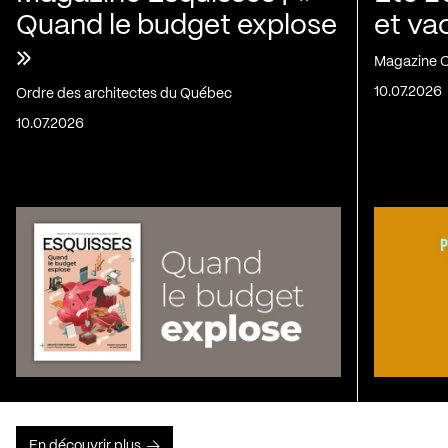
Quand le budget explose
et va
»
Magazine C
10.07.2026
Ordre des architectes du Québec
10.07.2026
En découvrir plus