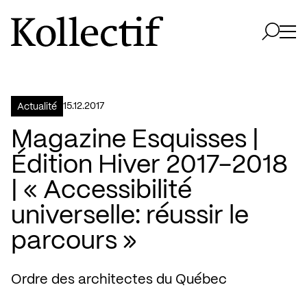
Aller à la page d'accueil
Logo Kollectif
Ouvri
Ouvrir 
15.12.2017
Actualité
Magazine Esquisses |
Édition Hiver 2017-2018
| « Accessibilité
universelle: réussir le
parcours »
Ordre des architectes du Québec