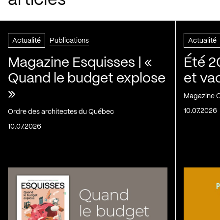
articles
Actualité
Publications
Actualité
Magazine Esquisses | «
Été 2
Quand le budget explose
et va
»
Magazine C
10.07.2026
Ordre des architectes du Québec
10.07.2026