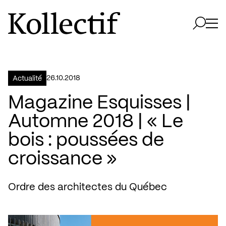
Aller à la page d'accueil
Logo Kollectif
Ouvri
Ouvrir 
26.10.2018
Actualité
Magazine Esquisses |
Automne 2018 | « Le
bois : poussées de
croissance »
Ordre des architectes du Québec