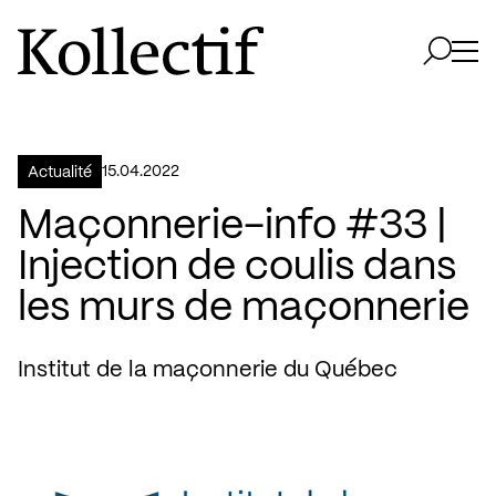
Aller à la page d'accueil
Logo Kollectif
Ouvri
Ouvrir 
15.04.2022
Actualité
Maçonnerie-info #33 |
Injection de coulis dans
les murs de maçonnerie
Institut de la maçonnerie du Québec