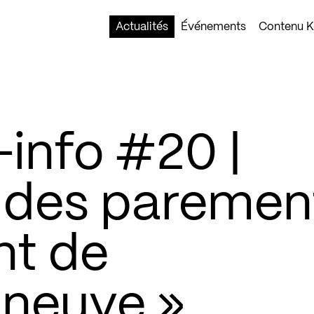
Actualités
Événements
Contenu Ko
info #20 |
 des paremen
nt de
neuve »