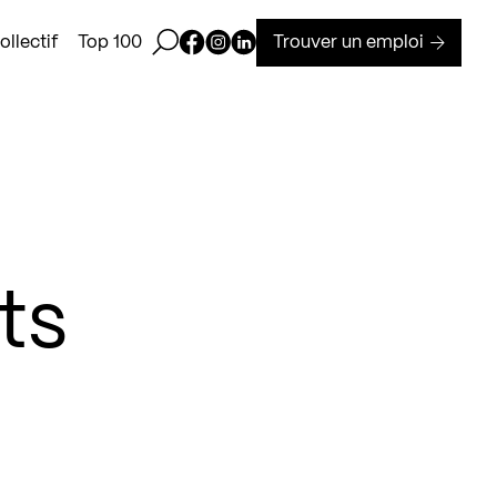
Ouvrir la barre de recherche
Page Facebook de Kollectif
Page Instagram de Kollectif
Page Linkedin de Kollectif
Trouver un emploi
llectif
Top 100
ts