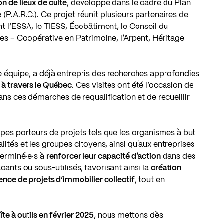
n de lieux de culte
, développé dans le cadre du
Plan
 (P.A.R.C.)
. Ce projet réunit plusieurs partenaires de
t l’ESSA, le TIESS, Écobâtiment, le Conseil du
es – Coopérative en Patrimoine, l’Arpent, Héritage
 équipe, a déjà entrepris des recherches approfondies
s à travers le Québec
. Ces visites ont été l’occasion de
dans ces démarches de requalification et de recueillir
upes porteurs de projets tels que les organismes à but
alités et les groupes citoyens, ainsi qu’aux entreprises
erminé·e·s à
renforcer leur capacité d’action
dans des
cants ou sous-utilisés, favorisant ainsi la
création
nce de projets d’immobilier collectif
, tout en
îte à outils en février 2025
, nous mettons dès