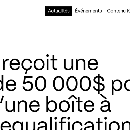
Actualités
Événements
Contenu Ko
reçoit une
de 50 000$ p
d’une boîte à
 requalificatio