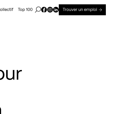
Ouvrir la barre de recherche
Page Facebook de Kollectif
Page Instagram de Kollectif
Page Linkedin de Kollectif
Trouver un emploi
llectif
Top 100
our
n