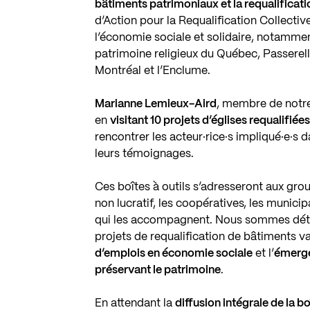
bâtiments patrimoniaux et la requalificatio
d’Action pour la Requalification Collective
l’économie sociale et solidaire, notammen
patrimoine religieux du Québec, Passerell
Montréal et l’Enclume.
Marianne Lemieux-Aird
, membre de notre
en
visitant 10 projets d’églises requalifiée
rencontrer les acteur·rice·s impliqué·e·s 
leurs témoignages.
Ces boîtes à outils s’adresseront aux gro
non lucratif, les coopératives, les municip
qui les accompagnent. Nous sommes dét
projets de requalification de bâtiments va
d’emplois en économie sociale
et l’
émerge
préservant le patrimoine
.
En attendant la
diffusion intégrale de la bo