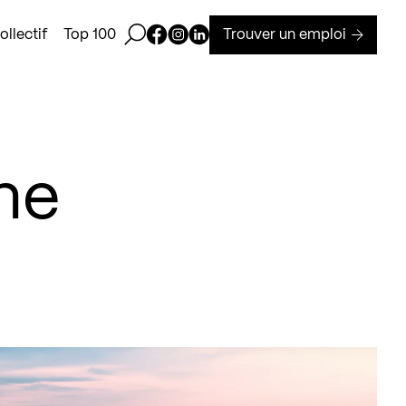
Ouvrir la barre de recherche
Page Facebook de Kollectif
Page Instagram de Kollectif
Page Linkedin de Kollectif
Trouver un emploi
llectif
Top 100
ne