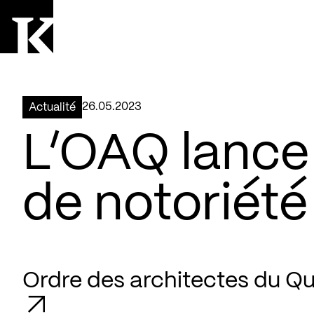
Aller à la page d'accueil
Logo Kollectif
26.05.2023
Actualité
L’OAQ lanc
de notoriété
Ordre des architectes du Q