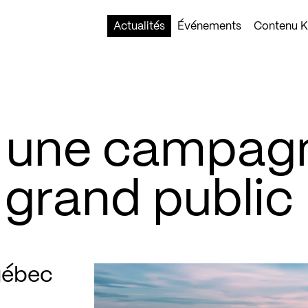
Actualités
Événements
Contenu Ko
e une campag
 grand public
uébec