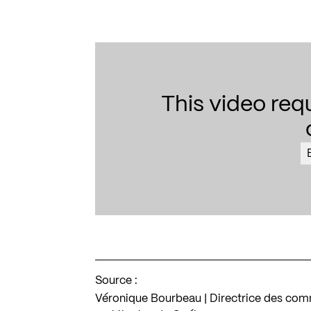
This video req
Source :
Véronique Bourbeau | Directrice des comm