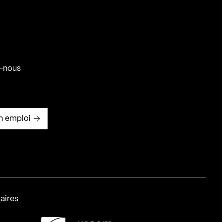
-nous
n emploi
aires