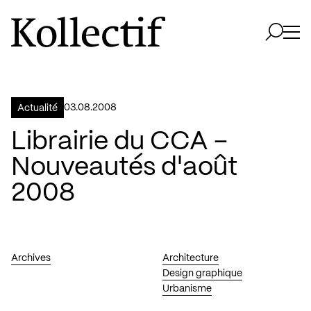
Aller à la page d'accueil
Logo Kollectif
Ouvri
Ouvrir 
03.08.2008
Actualité
Librairie du CCA –
Nouveautés d'août
2008
Archives
Architecture
Design graphique
Urbanisme