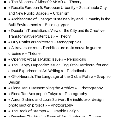
« The Silences of Mies: 02.AKAD » – Theory
« Results Europan 9: European Urbanity – Sustainable City
and New Public Space » – Urbanism
« Architecture of Change: Sustainability and Humanity in the
Built Environment » – Building types
« Douala in Translation: a View of the City and its Creative
Transformative Potentials » – Theory
« Guy Rottier arTchitecte » – Monographies
« À travers les murs: l’architecture de la nouvelle guerre
urbaine » – Théorie
« Open 14: Art as a Public Issue » – Periodicals
« The Happy Hypocrite: Issue 1 Linguistic Hardcore, for and
about Experimental Art Writing » – Periodicals
« Otto Neurath: The Language of the Global Polis » – Graphic
Design
« Fiona Tan: Disassembling the Archive » – Photography
« Fiona Tan: Vox populi: Tokyo » – Photography
« Aaron Siskind and Louis Sullivan: the institute of design
photo section project » – Photography
« The Book of Stamps » – Graphic Design