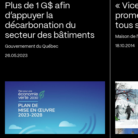
Plus de 1 G$ afin
« Vic
d’appuyer la
prom
décarbonation du
tous 
secteur des bâtiments
Maison de 
18.10.2014
Gouvernement du Québec
26.05.2023