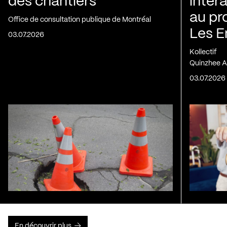
des chantiers
inter
au pr
Office de consultation publique de Montréal
Les E
03.07.2026
Kollectif
Quinzhee A
03.07.2026
En découvrir plus