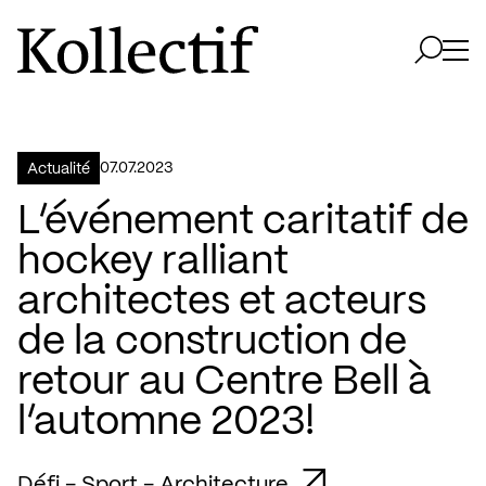
Aller à la page d'accueil
Logo Kollectif
Ouvri
Ouvrir 
07.07.2023
Actualité
L’événement caritatif de
hockey ralliant
architectes et acteurs
de la construction de
retour au Centre Bell à
l’automne 2023!
Défi - Sport - Architecture