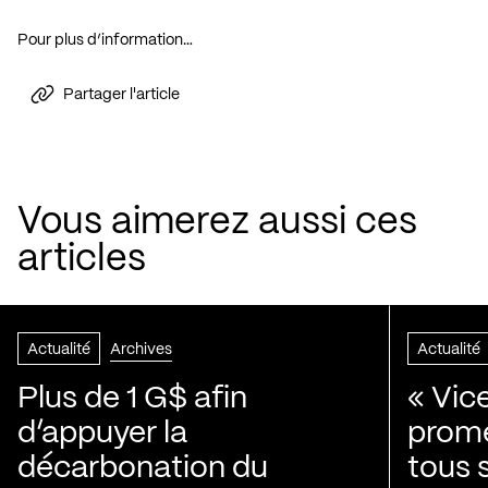
Pour plus d’information…
Partager l'article
Vous aimerez aussi ces
articles
Actualité
Archives
Actualité
Plus de 1 G$ afin
« Vic
d’appuyer la
prom
décarbonation du
tous 