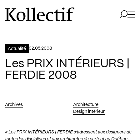
Aller à la page d'accueil
Logo Kollectif
Ouvri
Ouvrir 
02.05.2008
Actualité
Les PRIX INTÉRIEURS |
FERDIE 2008
Archives
Architecture
Design intérieur
« Les PRIX INTÉRIEURS | FERDIE s’adressent aux designers de
toutes les disciplines et aux architectes de partout au Québec,