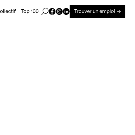
Ouvrir la barre de recherche
Page Facebook de Kollectif
Page Instagram de Kollectif
Page Linkedin de Kollectif
Trouver un emploi
llectif
Top 100