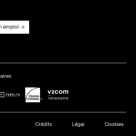
n emploi
aires
abelta_syst_BLANC
OC-2
v2com-1
Crédits
Légal
Cookies