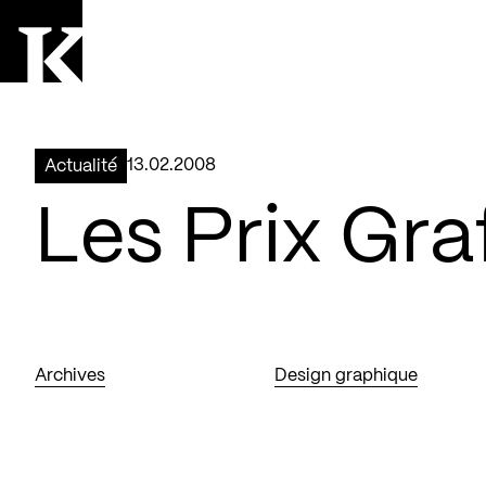
Aller à la page d'accueil
Logo Kollectif
13.02.2008
Actualité
Les Prix Gra
Archives
Design graphique