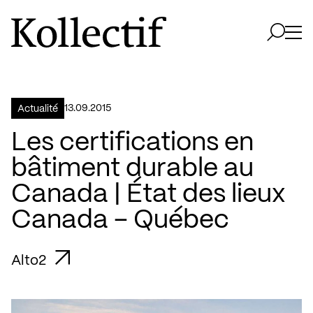
Aller à la page d'accueil
Logo Kollectif
Ouvri
Ouvrir 
13.09.2015
Actualité
Les certifications en
bâtiment durable au
Canada | État des lieux
Canada – Québec
Alto2