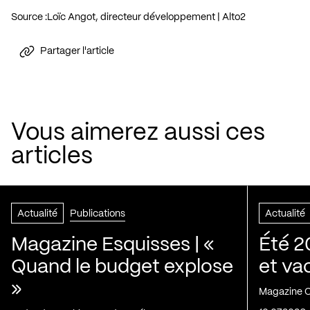
Source :
Loïc Angot, directeur développement | Alto2
Partager l'article
Vous aimerez aussi ces
articles
Actualité
Publications
Actualité
Magazine Esquisses | «
Été 2
Quand le budget explose
et va
»
Magazine C