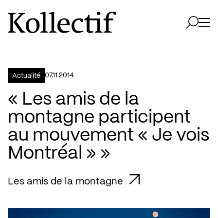
Aller à la page d'accueil
Logo Kollectif
Ouvri
Ouvrir 
07.11.2014
Actualité
« Les amis de la
montagne participent
au mouvement « Je vois
Montréal » »
Les amis de la montagne