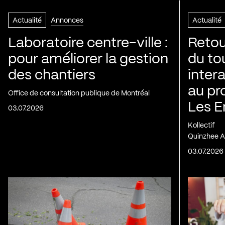
Actualité
Annonces
Actualité
Laboratoire centre-ville :
Retou
pour améliorer la gestion
du to
des chantiers
inter
au pr
Office de consultation publique de Montréal
Les E
03.07.2026
Kollectif
Quinzhee A
03.07.2026