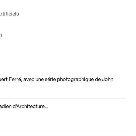
tificiels
d
bert Ferré, avec une série photographique de John
nadien d’Architecture…