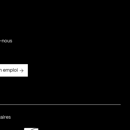
-nous
n emploi
aires