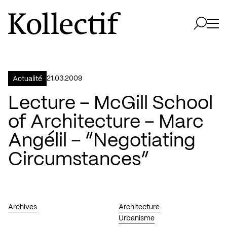
Aller à la page d'accueil
Logo Kollectif
Ouvri
Ouvrir 
21.03.2009
Actualité
Lecture – McGill School
of Architecture – Marc
Angélil – “Negotiating
Circumstances”
Archives
Architecture
Urbanisme