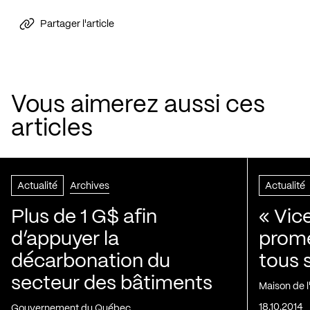
Partager l'article
Vous aimerez aussi ces
articles
Actualité
Archives
Actualité
Plus de 1 G$ afin
« Vic
d’appuyer la
prom
décarbonation du
tous 
secteur des bâtiments
Maison de 
18.10.2014
Gouvernement du Québec