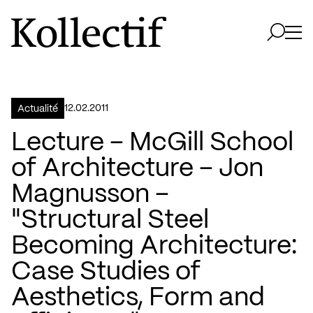
Aller à la page d'accueil
Logo Kollectif
Ouvri
Ouvrir 
12.02.2011
Actualité
Lecture – McGill School
of Architecture – Jon
Magnusson –
"Structural Steel
Becoming Architecture:
Case Studies of
Aesthetics, Form and