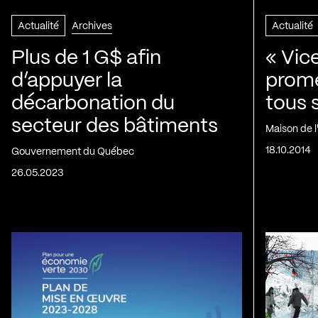
Actualité
Archives
Actualité
Plus de 1 G$ afin
« Vic
d’appuyer la
prom
décarbonation du
tous 
secteur des bâtiments
Maison de 
18.10.2014
Gouvernement du Québec
26.05.2023