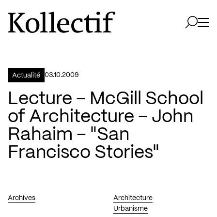
Aller à la page d'accueil
Logo Kollectif
Ouvri
Ouvrir 
03.10.2009
Actualité
Lecture – McGill School
of Architecture – John
Rahaim – "San
Francisco Stories"
Archives
Architecture
Urbanisme