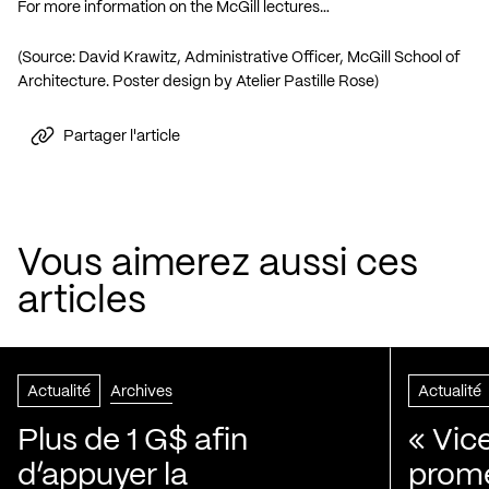
For more information on the McGill lectures…
(Source: David Krawitz, Administrative Officer, McGill School of
Architecture. Poster design by
Atelier Pastille Rose
)
Partager l'article
Vous aimerez aussi ces
articles
Actualité
Archives
Actualité
Plus de 1 G$ afin
« Vic
d’appuyer la
prom