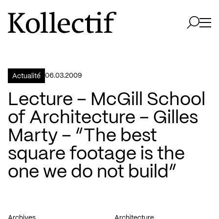
Aller à la page d'accueil
Logo Kollectif
Ouvri
Ouvrir 
06.03.2009
Actualité
Lecture – McGill School
of Architecture – Gilles
Marty – “The best
square footage is the
one we do not build”
Archives
Architecture