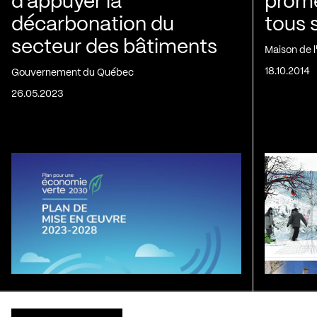
d’appuyer la
prom
décarbonation du
tous 
secteur des bâtiments
Maison de 
18.10.2014
Gouvernement du Québec
26.05.2023