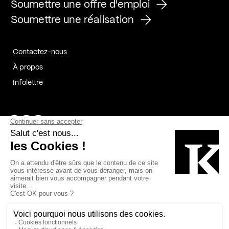
Soumettre une offre d'emploi
Soumettre une réalisation
Contactez-nous
À propos
Infolettre
Page Facebook de Kollectif
Page Instagram de Kollectif
Page Linkedin de Kollectif
Partenaires
Commanditaires
Fabelta_syst_BLAN
Bâtiment-Durable-Québec-1
Esquisses-1
IRAC-1
Contech-2
OC-2
MP-1
v2com-1