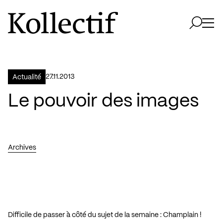
Aller à la page d'accueil
Logo Kollectif
Ouvri
Ouvrir 
27.11.2013
Actualité
Le pouvoir des images
Archives
.
Difficile de passer à côté du sujet de la semaine : Champlain !