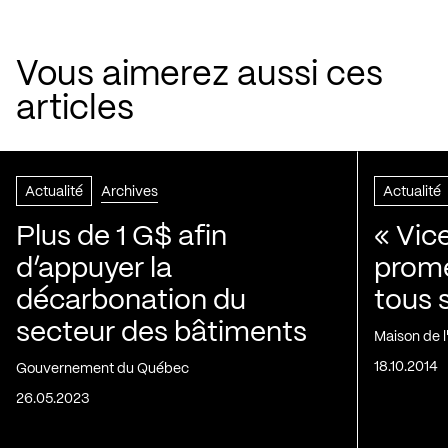
Vous aimerez aussi ces
articles
Actualité
Archives
Actualité
Plus de 1 G$ afin
« Vic
d’appuyer la
prom
décarbonation du
tous 
secteur des bâtiments
Maison de 
18.10.2014
Gouvernement du Québec
26.05.2023