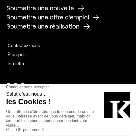
Soumettre une nouvelle
Soumettre une offre d'emploi
Soumettre une réalisation
Contactez-nous
À propos
Infolettre
Page Facebook de Kollectif
Page Instagram de Kollectif
Page Linkedin de Kollectif
Partenaires
Commanditaires
Fabelta_syst_BLAN
Bâtiment-Durable-Québec-1
Esquisses-1
IRAC-1
Contech-2
OC-2