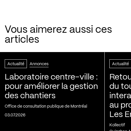
Vous aimerez aussi ces
articles
Actualité
Annonces
Actualité
Laboratoire centre-ville :
Retou
pour améliorer la gestion
du to
des chantiers
inter
au pr
Office de consultation publique de Montréal
Les E
03.07.2026
Kollectif