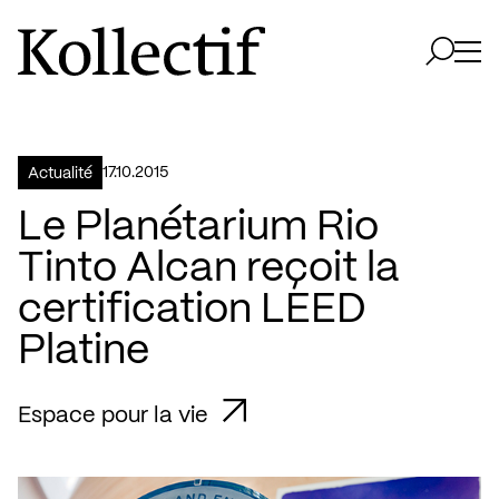
Aller à la page d'accueil
Logo Kollectif
Ouvri
Ouvrir 
17.10.2015
Actualité
Le Planétarium Rio
Tinto Alcan reçoit la
certification LEED
Platine
Espace pour la vie