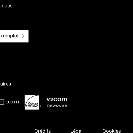
-nous
n emploi
aires
abelta_syst_BLANC
OC-2
v2com-1
Crédits
Légal
Cookies