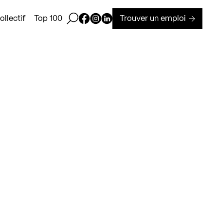
Ouvrir la barre de recherche
Page Facebook de Kollectif
Page Instagram de Kollectif
Page Linkedin de Kollectif
Trouver un emploi
llectif
Top 100