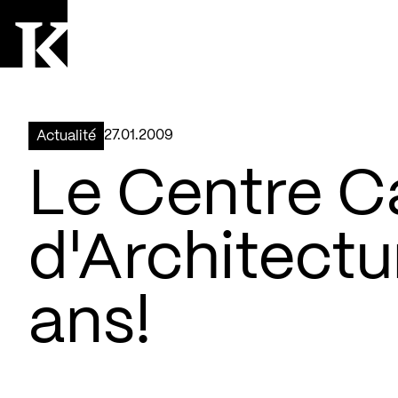
Aller à la page d'accueil
Logo Kollectif
27.01.2009
Actualité
Le Centre C
d'Architectu
ans!