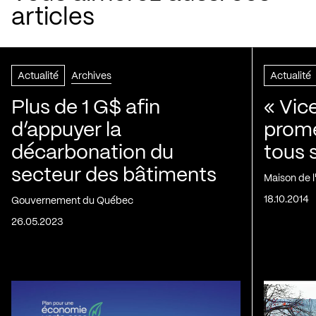
articles
Actualité
Archives
Actualité
Plus de 1 G$ afin
« Vic
d’appuyer la
prom
décarbonation du
tous 
secteur des bâtiments
Maison de 
18.10.2014
Gouvernement du Québec
26.05.2023