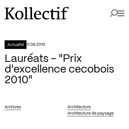
Aller à la page d'accueil
Logo Kollectif
Ouvri
Ouvrir 
11.06.2010
Actualité
Lauréats – "Prix
d'excellence cecobois
2010"
Archives
Architecture
Architecture de paysage