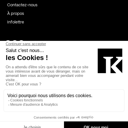
Contactez-nous
À propos
Infolettre
Page Facebook de Kollectif
Page Instagram de Kollectif
Page Linkedin de Kollectif
Partenaires
Commanditaires
Fabelta_syst_BLAN
Bâtiment-Durable-Québec-1
Esquisses-1
IRAC-1
Contech-2
OC-2
MP-1
v2com-1
©2026 Kollectif. Tous droits réservés.
Crédits
Légal
Cookies