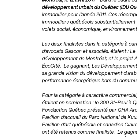
Montréal, le 12 avril 2011
– Dans le cadre d
développement urbain du Québec (IDU Qu
immobilier pour l’année 2011. Ces récompen
immobiliers québécois substantiellement 
volets social, économique, environnemen
Les deux finalistes dans la catégorie à ca
d’avocats Gascon et associés, étaient : Le
développement de Montréal; et le projet 
ÉcoCité. Le gagnant, Les Développements
sa grande vision du développement durable
performance énergétique hors du commu
Pour la catégorie à caractère commercial
étaient en nomination : le 300 St-Paul à 
Fondaction Québec présenté par GHA Arch
Pavillon d’accueil du Parc National de Ku
Pavillon d’art québécois et canadien Cla
ont été retenus comme finaliste. Le gagn