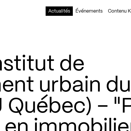
Actualités
Événements
Contenu Ko
nstitut de
nt urbain du
 Québec) – "P
 en immobilie