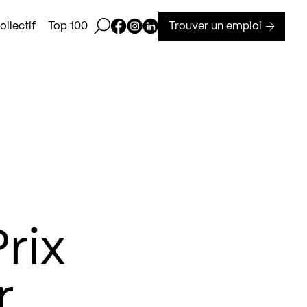
Ouvrir la barre de recherche
Page Facebook de Kollectif
Page Instagram de Kollectif
Page Linkedin de Kollectif
Trouver un emploi
llectif
Top 100
rix
r