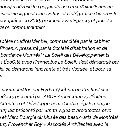
u Sommet immobilier de Montréal, l’
Institut de
ébec)
a dévoilé les gagnants des Prix d’excellence en
ses soulignent l’innovation et l’intégration des projets
complétés en 2010, pour leur avant-garde, et pour les
tal ou communautaire.
ractère multirésidentiel, commanditée par le cabinet
 Phoenix, présenté par la Société d’habitation et de
Abondance Montréal : Le Soleil des Développements
 ÉcoCité avec l’immeuble Le Soleil, s’est démarqué par
, sa démarche innovante et très risquée, et pour sa
n.
, commanditée par Hydro-Québec, quatre finalistes
Québec, présenté par ABCP Architectures; l’Édifice
itecture et Développement durable. Également, le
ururjuaq présenté par Smith Vigeant Architectes et le
ire et Marc Bourgie du Musée des beaux-arts de Montréal
ant, Provencher Roy + Associés Architectes avec la