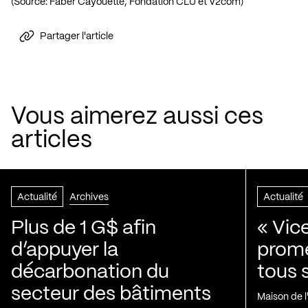
(Source: Faber Cayouette, Fondation CLU et V2com)
Partager l'article
Vous aimerez aussi ces
articles
Actualité
Archives
Actualité
Plus de 1 G$ afin
« Vic
d’appuyer la
prom
décarbonation du
tous 
secteur des bâtiments
Maison de 