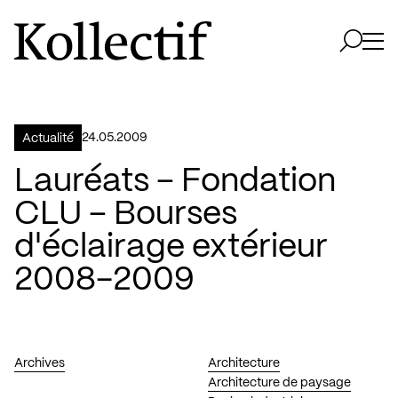
Aller à la page d'accueil
Logo Kollectif
Ouvri
Ouvrir 
24.05.2009
Actualité
Lauréats – Fondation
CLU – Bourses
d'éclairage extérieur
2008-2009
Archives
Architecture
Architecture de paysage