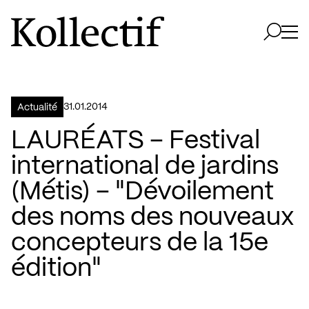
Aller à la page d'accueil
Logo Kollectif
Ouvri
Ouvrir 
31.01.2014
Actualité
LAURÉATS – Festival
international de jardins
(Métis) – "Dévoilement
des noms des nouveaux
concepteurs de la 15e
édition"