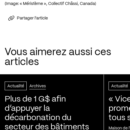
(Image: « Méristème », Collectif Châssi, Canada)
Partager l'article
Vous aimerez aussi ces
articles
Actualité
Archives
Actualité
Plus de 1 G$ afin
« Vic
d’appuyer la
prom
décarbonation du
tous 
secteur des bâtiments
Maison de 