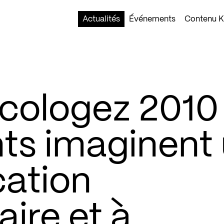
Actualités
Événements
Contenu Ko
Écologez 2010
nts imaginent
cation
re et à