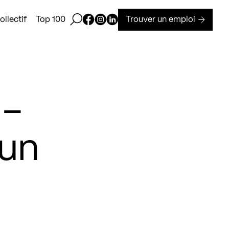
Ouvrir la barre de recherche
Page Facebook de Kollectif
Page Instagram de Kollectif
Page Linkedin de Kollectif
Trouver un emploi
llectif
Top 100
 –
 un