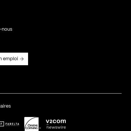
-nous
n emploi
aires
abelta_syst_BLANC