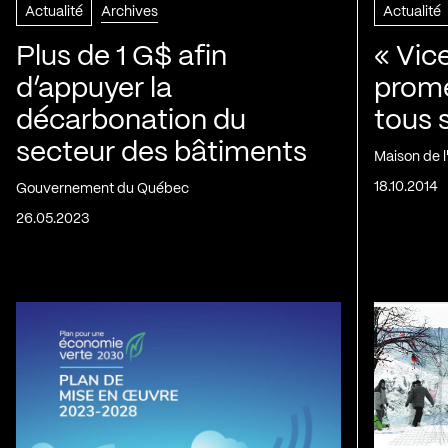
Actualité
Archives
Actualité
Plus de 1 G$ afin
« Vic
d’appuyer la
prom
décarbonation du
tous 
secteur des bâtiments
Maison de 
18.10.2014
Gouvernement du Québec
26.05.2023