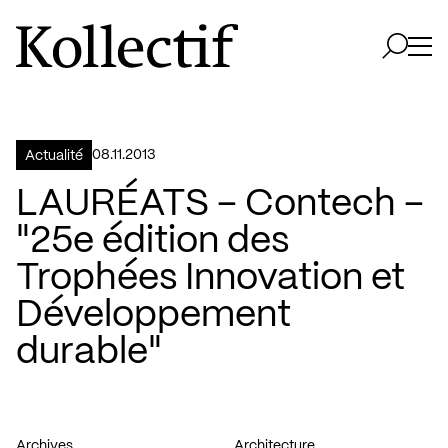
Aller à la page d'accueil
Logo Kollectif
Ouvri
Ouvrir 
08.11.2013
Actualité
LAURÉATS – Contech –
"25e édition des
Trophées Innovation et
Développement
durable"
Archives
Architecture