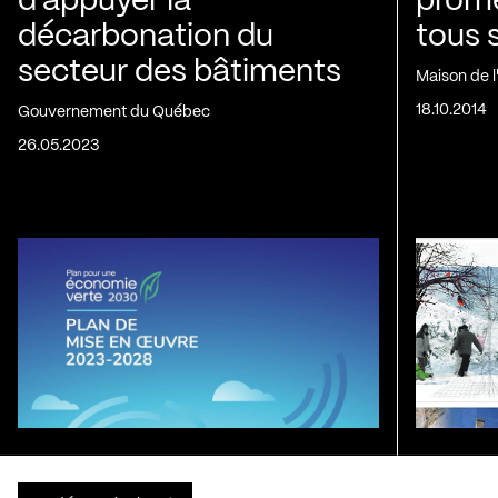
d’appuyer la
prom
décarbonation du
tous 
secteur des bâtiments
Maison de 
18.10.2014
Gouvernement du Québec
26.05.2023