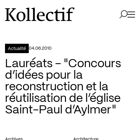
Aller à la page d'accueil
Logo Kollectif
Ouvri
Ouvrir 
04.06.2010
Actualité
Lauréats – "Concours
d’idées pour la
reconstruction et la
réutilisation de l’église
Saint-Paul d’Aylmer"
Archives
Architecture