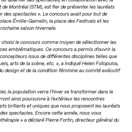
 du Quartier des spectacles, en collaboration avec la
t de Montréal (STM), est fier de présenter les lauréats
er des spectacles ». Le concours avait pour but de
 place Émilie-Gamelin, la place des Festivals et les
rochaine saison hivernale.
voir choisi le concours comme moyen de sélectionner les
laces emblématiques. Ce concours a permis d’ouvrir la
ncepteurs issus de différentes disciplines telles que
ls, arts de la scène, etc. », a indiqué Helen Fotopulos,
du design et de la condition féminine au comité exécutif
er, la population verra l’hiver se transformer dans le
ront ainsi poursuivre à l’extérieur les rencontres
epts brillants et uniques que nous proposent les lauréats
r des spectacles. Encore cette année, nous vous
hérapie » a déclaré Pierre Fortin, directeur général du