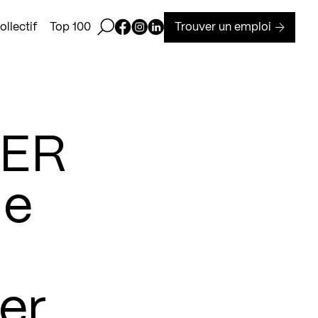
Ouvrir la barre de recherche
Page Facebook de Kollectif
Page Instagram de Kollectif
Page Linkedin de Kollectif
Trouver un emploi
llectif
Top 100
ÉER
de
ier