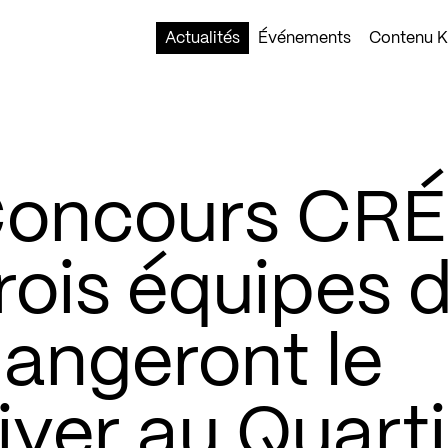
Actualités
Événements
Contenu Ko
 Concours CR
rois équipes 
hangeront le
hiver au Quart