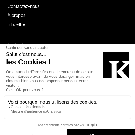
Contactez-nous
À propos
Infolettre
Page Facebook de Kollectif
Page Instagram de Kollectif
Page Linkedin de Kollectif
Partenaires
Commanditaires
Fabelta_syst_BLAN
Bâtiment-Durable-Québec-1
Esquisses-1
IRAC-1
Contech-2
OC-2
MP-1
v2com-1
©2026 Kollectif. Tous droits réservés.
Crédits
Légal
Cookies