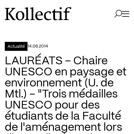
Aller à la page d'accueil
Logo Kollectif
Ouvri
Ouvrir 
14.06.2014
Actualité
LAURÉATS – Chaire
UNESCO en paysage et
environnement (U. de
Mtl.) – "Trois médailles
UNESCO pour des
étudiants de la Faculté
de l'aménagement lors