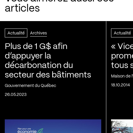
articles
Actualité
Archives
Actualité
Plus de 1 G$ afin
« Vic
d’appuyer la
prom
décarbonation du
tous 
secteur des bâtiments
Maison de 
18.10.2014
Gouvernement du Québec
26.05.2023