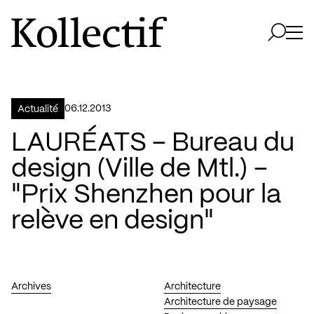
Aller à la page d'accueil
Logo Kollectif
Ouvri
Ouvrir 
06.12.2013
Actualité
LAURÉATS – Bureau du
design (Ville de Mtl.) –
"Prix Shenzhen pour la
relève en design"
Archives
Architecture
Architecture de paysage