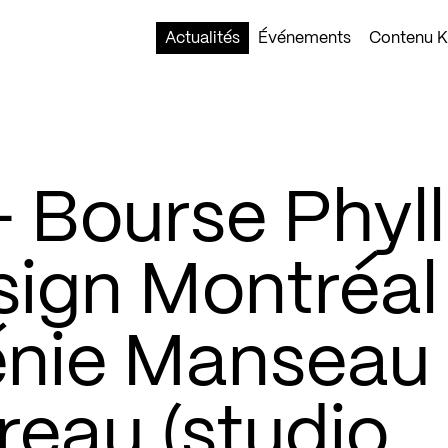
Actualités
Événements
Contenu Ko
Bourse Phyll
ign Montréal
énie Manseau
reau (studio