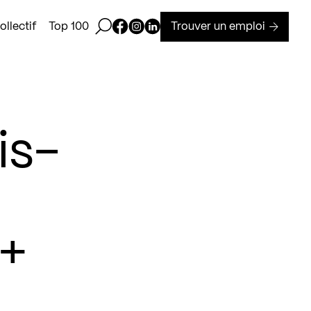
Ouvrir la barre de recherche
Page Facebook de Kollectif
Page Instagram de Kollectif
Page Linkedin de Kollectif
Trouver un emploi
llectif
Top 100
is-
 +