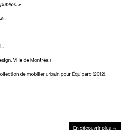
 publics. »
se…
ni…
sign, Ville de Montréal)
llection de mobilier urbain pour Équiparc (2012).
En découvrir plus