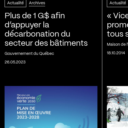
Actualité
Archives
Actualité
Plus de 1 G$ afin
« Vic
d’appuyer la
prom
décarbonation du
tous 
secteur des bâtiments
Maison de 
18.10.2014
Gouvernement du Québec
26.05.2023