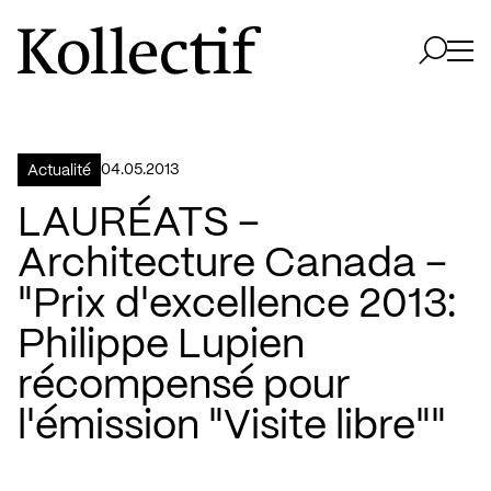
Aller à la page d'accueil
Logo Kollectif
Ouvri
Ouvrir 
04.05.2013
Actualité
LAURÉATS –
Architecture Canada –
"Prix d'excellence 2013:
Philippe Lupien
récompensé pour
l'émission "Visite libre""