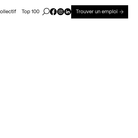
Ouvrir la barre de recherche
Page Facebook de Kollectif
Page Instagram de Kollectif
Page Linkedin de Kollectif
Trouver un emploi
llectif
Top 100