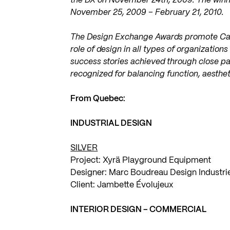
the DX on November 24th, 2009. The winner
November 25, 2009 – February 21, 2010.
The Design Exchange Awards promote Cana
role of design in all types of organization
success stories achieved through close pa
recognized for balancing function, aesthe
From Quebec:
INDUSTRIAL DESIGN
SILVER
Project: Xyrä Playground Equipment
Designer:
Marc Boudreau Design Industri
Client: Jambette Évolujeux
INTERIOR DESIGN – COMMERCIAL