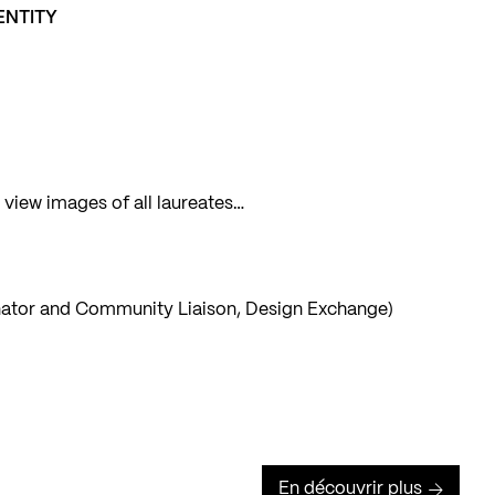
ENTITY
 view images of all laureates…
nator and Community Liaison, Design Exchange)
En découvrir plus