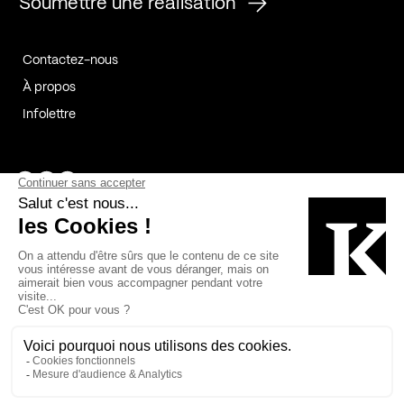
Soumettre une réalisation
Contactez-nous
À propos
Infolettre
Page Facebook de Kollectif
Page Instagram de Kollectif
Page Linkedin de Kollectif
Partenaires
Commanditaires
Fabelta_syst_BLAN
Bâtiment-Durable-Québec-1
Esquisses-1
IRAC-1
Contech-2
OC-2
MP-1
v2com-1
©2026 Kollectif. Tous droits réservés.