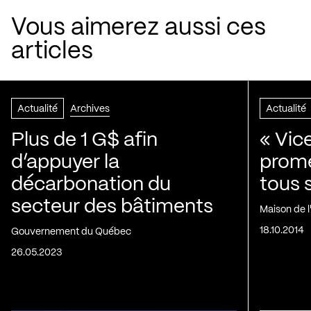
Vous aimerez aussi ces
articles
Actualité
Archives
Actualité
Plus de 1 G$ afin
« Vic
d’appuyer la
prom
décarbonation du
tous 
secteur des bâtiments
Maison de 
18.10.2014
Gouvernement du Québec
26.05.2023