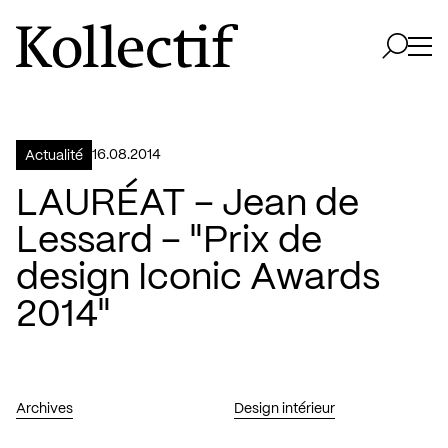
Aller à la page d'accueil
Logo Kollectif
Ouvri
Ouvrir 
16.08.2014
Actualité
LAURÉAT – Jean de
Lessard – "Prix de
design Iconic Awards
2014"
Archives
Design intérieur