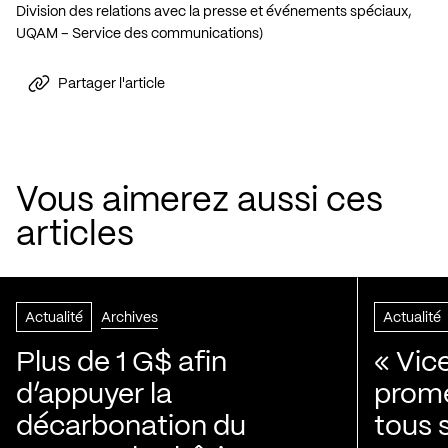
Division des relations avec la presse et événements spéciaux,
UQAM – Service des communications)
Partager l'article
Vous aimerez aussi ces
articles
Actualité
Archives
Actualité
Plus de 1 G$ afin
« Vic
d’appuyer la
prom
décarbonation du
tous 