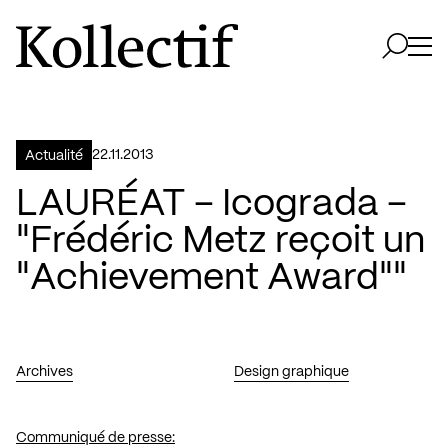
Aller à la page d'accueil
Logo Kollectif
Ouvri
Ouvrir 
22.11.2013
Actualité
LAURÉAT – Icograda –
"Frédéric Metz reçoit un
"Achievement Award""
Archives
Design graphique
Communiqué de presse: