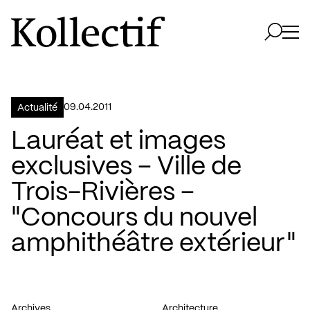
Aller à la page d'accueil
Logo Kollectif
Ouvri
Ouvrir 
09.04.2011
Actualité
Lauréat et images
exclusives – Ville de
Trois-Rivières –
"Concours du nouvel
amphithéâtre extérieur"
Archives
Architecture