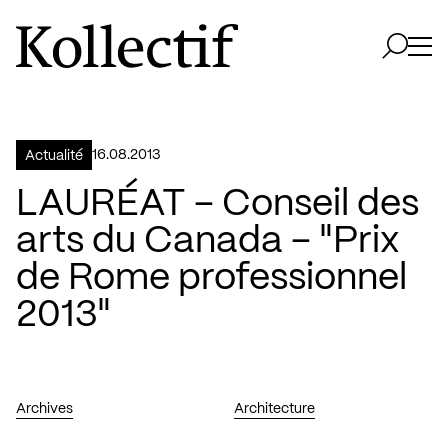
Aller à la page d'accueil
Logo Kollectif
Ouvri
Ouvrir 
16.08.2013
Actualité
LAURÉAT – Conseil des
arts du Canada – "Prix
de Rome professionnel
2013"
Archives
Architecture