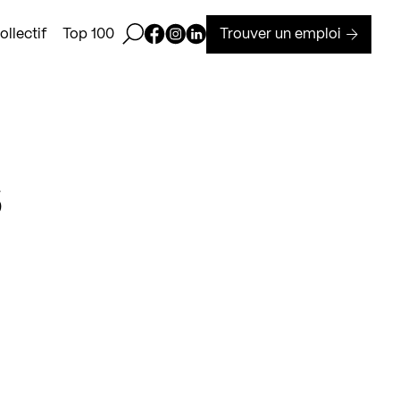
Ouvrir la barre de recherche
Page Facebook de Kollectif
Page Instagram de Kollectif
Page Linkedin de Kollectif
Trouver un emploi
llectif
Top 100
s