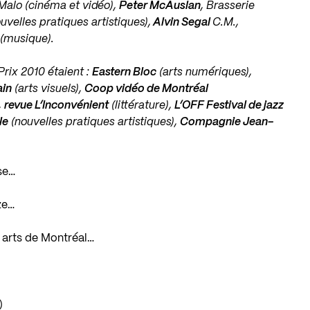
Malo (cinéma et vidéo),
Peter McAuslan
, Brasserie
uvelles pratiques artistiques),
Alvin Segal
C.M.,
(musique).
Prix 2010 étaient :
Eastern Bloc
(arts numériques),
ain
(arts visuels),
Coop vidéo de Montréal
,
revue L’Inconvénient
(littérature),
L’OFF Festival de jazz
le
(nouvelles pratiques artistiques),
Compagnie Jean-
se…
ize…
s arts de Montréal…
)