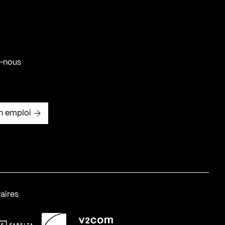
-nous
n emploi
aires