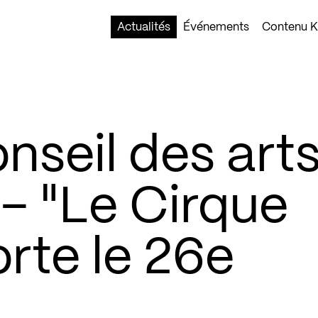
Actualités
Événements
Contenu Ko
nseil des art
– "Le Cirque
rte le 26e