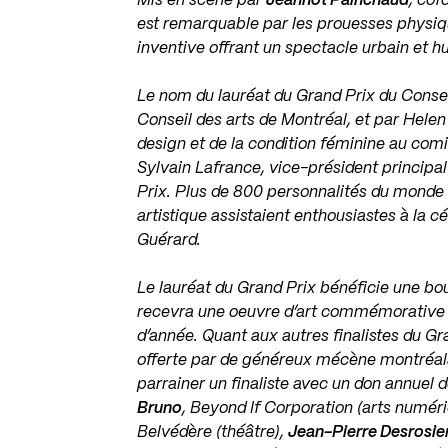
Mis en scène par
Jeannot Painchaud
, cof
est remarquable par les prouesses physiq
inventive offrant un spectacle urbain et 
Le nom du lauréat du Grand Prix du Consei
Conseil des arts de Montréal, et par Helen
design et de la condition féminine au comi
Sylvain Lafrance, vice-président principa
Prix. Plus de 800 personnalités du monde 
artistique assistaient enthousiastes à la
Guérard.
Le lauréat du Grand Prix bénéficie une bo
recevra une oeuvre d’art commémorative qu
d’année. Quant aux autres finalistes du Gr
offerte par de généreux mécène montréala
parrainer un finaliste avec un don annuel
Bruno
, Beyond If Corporation (arts numér
Belvédère (théâtre),
Jean-Pierre Desrosie