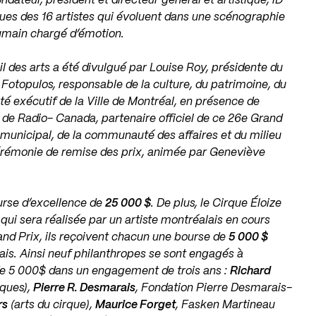
ondateur, président et directeur général et artistique, iD
ues des 16 artistes qui évoluent dans une scénographie
humain chargé d’émotion.
l des arts a été divulgué par Louise Roy, présidente du
 Fotopulos, responsable de la culture, du patrimoine, du
té exécutif de la Ville de Montréal, en présence de
l de Radio- Canada, partenaire officiel de ce 26e Grand
municipal, de la communauté des affaires et du milieu
 cérémonie de remise des prix, animée par Geneviève
urse d’excellence de
25 000 $
. De plus, le Cirque Éloize
i sera réalisée par un artiste montréalais en cours
and Prix, ils reçoivent chacun une bourse de
5 000 $
is. Ainsi neuf philanthropes se sont engagés à
 de 5 000$ dans un engagement de trois ans :
Richard
iques),
Pierre R. Desmarais
, Fondation Pierre Desmarais-
rs
(arts du cirque),
Maurice Forget
, Fasken Martineau