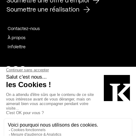
Soumettre une offre d'emploi
Soumettre une réalisation
Contactez-nous
À propos
Infolettre
Page Facebook de Kollectif
Page Instagram de Kollectif
Page Linkedin de Kollectif
Partenaires
Commanditaires
Fabelta_syst_BLAN
Bâtiment-Durable-Québec-1
Esquisses-1
IRAC-1
Contech-2
OC-2
MP-1
v2com-1