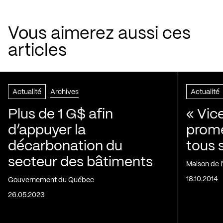
Vous aimerez aussi ces
articles
Actualité
Archives
Actualité
Plus de 1 G$ afin
« Vic
d’appuyer la
prom
décarbonation du
tous 
secteur des bâtiments
Maison de 
18.10.2014
Gouvernement du Québec
26.05.2023