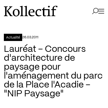
Aller à la page d'accueil
Logo Kollectif
Ouvri
Ouvrir 
26.03.2011
Actualité
Lauréat – Concours
d'architecture de
paysage pour
l'aménagement du parc
de la Place l'Acadie –
"NIP Paysage"