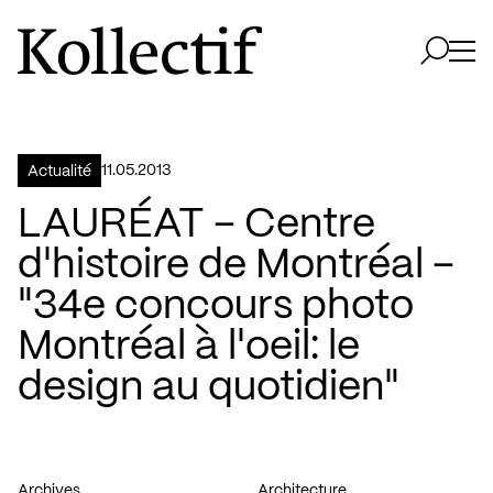
Aller à la page d'accueil
Logo Kollectif
Ouvri
Ouvrir 
11.05.2013
Actualité
LAURÉAT – Centre
d'histoire de Montréal –
"34e concours photo
Montréal à l'oeil: le
design au quotidien"
Archives
Architecture