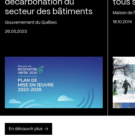
décarbonation du
tous 
secteur des bâtiments
Maison de 
18.10.2014
Gouvernement du Québec
26.05.2023
En découvrir plus