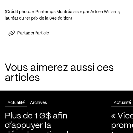
(Crédit photo: « Printemps Montréalais » par Adrien Williams,
lauréat du 1er prix de la 34e édition)
Partager l'article
Vous aimerez aussi ces
articles
Actualité
Archives
Actualité
Plus de 1 G$ afin
« Vic
d’appuyer la
prom